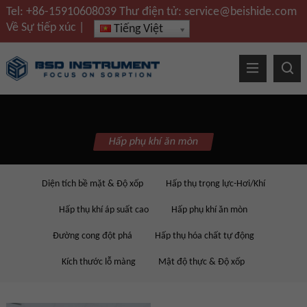
Tel:
+86-15910608039
Thư điện tử:
service@beishide.com
Về
Sự tiếp xúc
|
Tiếng Việt
Hấp phụ khí ăn mòn
Diện tích bề mặt & Độ xốp
Hấp thụ trọng lực-Hơi/Khí
Hấp thụ khí áp suất cao
Hấp phụ khí ăn mòn
Đường cong đột phá
Hấp thụ hóa chất tự động
Kích thước lỗ màng
Mật độ thực & Độ xốp