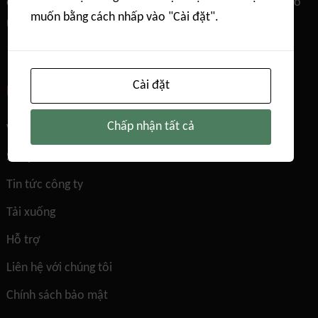
cong đột phá，Hấp thụ hóa chất tự động，Kích thước lỗ
muốn bằng cách nhấp vào "Cài đặt".
màng，Mật độ thực & Độ xốp
Cài đặt
LIÊN KẾT NHANH
Chấp nhận tất cả
Về chúng tôi
Sản phẩm
Tin tức công ty
Tải xuống
Hỗ trợ
Liên hệ với chúng tôi
Chính sách bảo mật