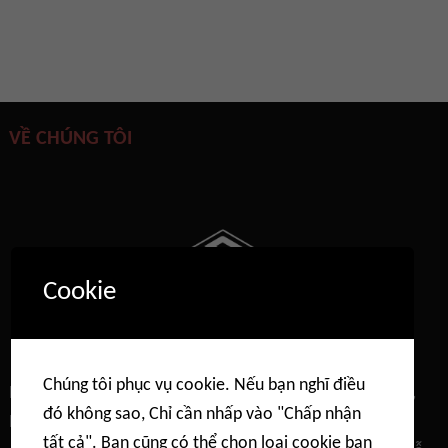
VỀ CHÚNG TÔI
Cookie
Chúng tôi phục vụ cookie. Nếu bạn nghĩ điều
Diện tích bề mặt & Độ xốp，Hấp thụ trọng lực-Hơi/Khí，
đó không sao, Chỉ cần nhấp vào "Chấp nhận
Hấp thụ khí áp suất cao， Hấp phụ khí ăn mòn，Đường
tất cả". Bạn cũng có thể chọn loại cookie bạn