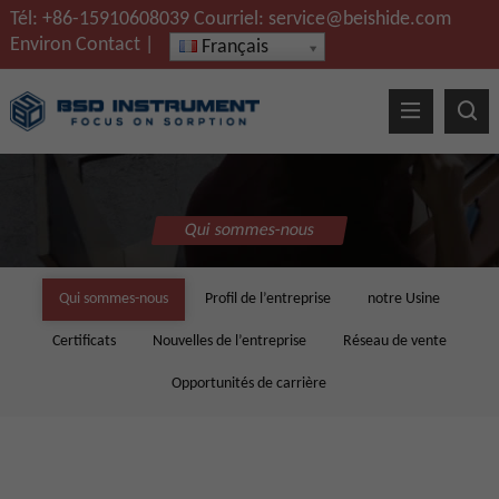
Tél:
+86-15910608039
Courriel:
service@beishide.com
Environ
Contact
|
Français
Qui sommes-nous
Qui sommes-nous
Profil de l’entreprise
notre Usine
Certificats
Nouvelles de l’entreprise
Réseau de vente
Opportunités de carrière