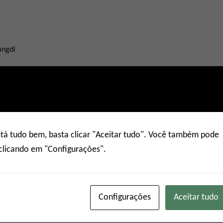
angdi
ua consulta preenchendo o formulário abaixo e nossa equipe de aten
stá tudo bem, basta clicar "Aceitar tudo". Você também pode
 clicando em "Configurações".
Configurações
Aceitar tudo