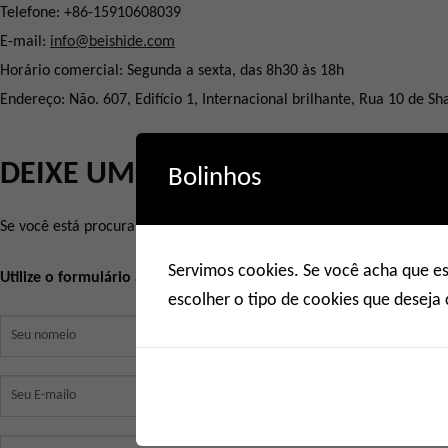
Telefone: +86-15910608039
E-mail:
info@beishide.com
Horário comercial: Segunda a sexta, das 8h30 às 18h
Endereço: Não. 607, Edifício 1, Internacional brilhante, Rua 10 de Sh
DEIXE UM RECADO
Bolinhos
Se você está procurando informações sobre nossos produtos, envie s
Servimos cookies. Se você acha que e
Utilize o formulário abaixo para entrar em contato conosco:
escolher o tipo de cookies que deseja