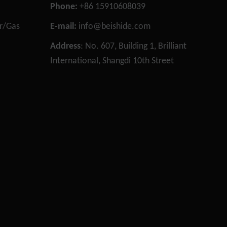
não são
Phone:
+86 15910608039
opcionais. Eles
or/Gas
E-mail:
info@beishide.com
são
necessários
n
Address
: No. 607, Building 1, Brilliant
para o
International, Shangdi 10th Street
funcionamento
do site.
Estatística
Para que
possamos
melhorar a
funcionalidade
e a estrutura
do site, com
base em como
o site é usado.