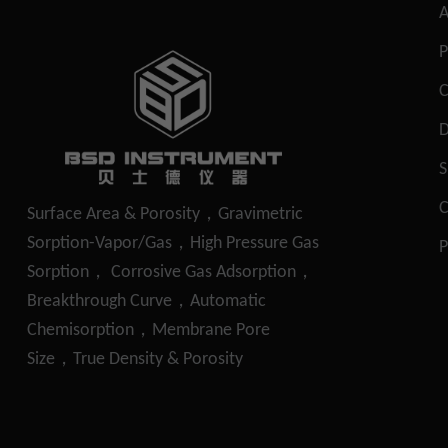
A
P
S
C
Surface Area & Porosity，Gravimetric
Sorption-Vapor/Gas，High Pressure Gas
P
Sorption， Corrosive Gas Adsorption，
Breakthrough Curve，Automatic
Chemisorption，Membrane Pore
Size，True Density & Porosity