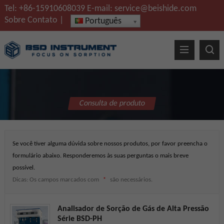
Tel:
+86-15910608039
E-mail:
service@beishide.com
Sobre
Contato
|
Português
Consulta de produto
Se você tiver alguma dúvida sobre nossos produtos, por favor preencha o
formulário abaixo. Responderemos às suas perguntas o mais breve
possível.
Dicas: Os campos marcados com
são necessários.
*
Analisador de Sorção de Gás de Alta Pressão
Série BSD-PH