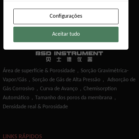
Configurações
Aceitar tudo
Área de superfície & Porosidade，Sorção Gravimétrica-
Vapor/Gás，Sorção de Gás de Alta Pressão， Adsorção de
Gás Corrosivo，Curva de Avanço，Chemisorption
Automático，Tamanho dos poros da membrana，
Densidade real & Porosidade
LINKS RÁPIDOS