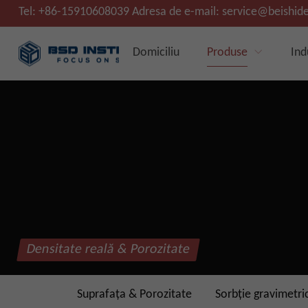
Tel:
+86-15910608039
Adresa de e-mail:
service@beishid
Domiciliu
Produse
Ind
Densitate reală & Porozitate
Suprafaţa & Porozitate
Sorbție gravimetri