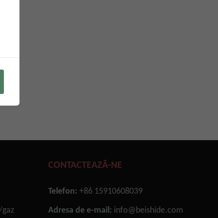
CONTACTEAZĂ-NE
Telefon:
+86 15910608039
/gaz
Adresa de e-mail:
info@beishide.com