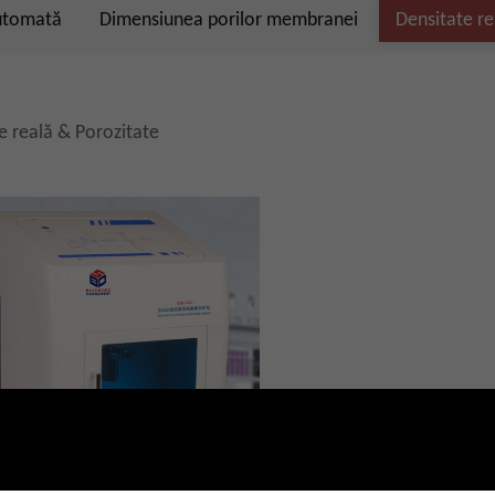
utomată
Dimensiunea porilor membranei
Densitate re
e reală & Porozitate