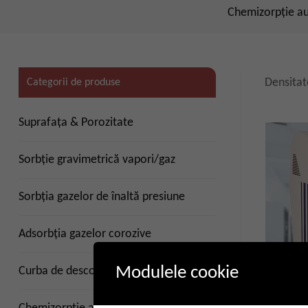
Chemizorpție a
Densitat
Categorii de produse
Suprafaţa & Porozitate
Sorbție gravimetrică vapori/gaz
Sorbția gazelor de înaltă presiune
Adsorbția gazelor corozive
Modulele cookie
Curba de descoperire