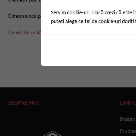
Chemizorpție automată
Servim cookie-uri. Dacă crezi că este 
Dimensiunea porilor membranei
Analizo
puteți alege ce fel de cookie-uri doriți 
seria
Densitate reală & Porozitate
DESPRE NOI
LINK-
Despre
Produs