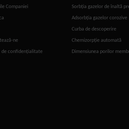
ile Companiei
Sorbția gazelor de înaltă p
ca
Adsorbția gazelor corozive
Curba de descoperire
tează-ne
Chemizorpție automată
a de confidențialitate
Dimensiunea porilor memb