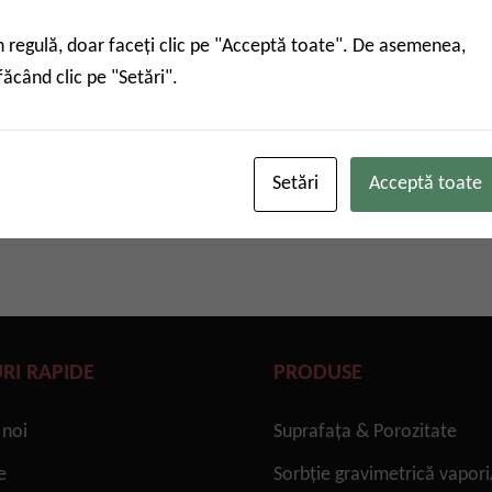
în regulă, doar faceți clic pe "Acceptă toate". De asemenea,
r automat de densitate reală din
făcând clic pe "Setări".
 BSD-TD (Metoda de înlocuire a
expansiunii gazului)
Setări
Acceptă toate
URI RAPIDE
PRODUSE
 noi
Suprafaţa & Porozitate
e
Sorbție gravimetrică vapori