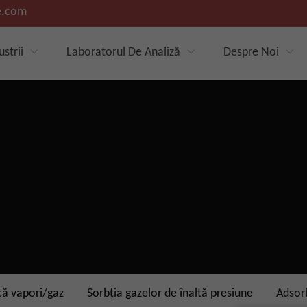
e.com
ustrii
Laboratorul De Analiză
Despre Noi
că vapori/gaz
Sorbția gazelor de înaltă presiune
Adsorb