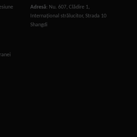
resiune
Adresă
: Nu. 607, Clădire 1,
Internațional strălucitor, Strada 10
Shangdi
ranei
Necesar
Aceste
cookie-uri
nu sunt
opționale.