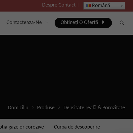
Despre
Contact
|
Română
Contactează-Ne
Obțineți O Ofertă
Domiciliu
Produse
Densitate reală & Porozitate
ția gazelor corozive
Curba de descoperire