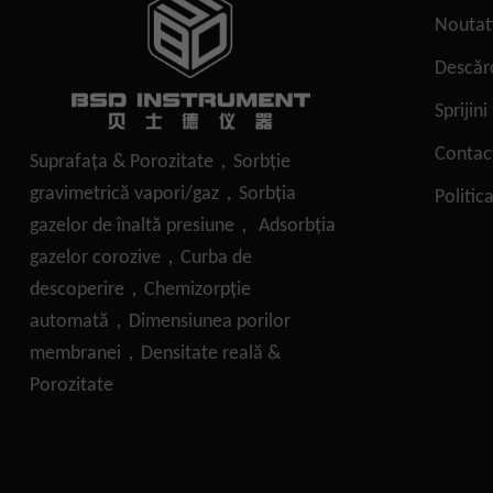
Noutat
Descăr
Sprijini
Contac
Suprafaţa & Porozitate，Sorbție
gravimetrică vapori/gaz，Sorbția
Politic
gazelor de înaltă presiune， Adsorbția
gazelor corozive，Curba de
descoperire，Chemizorpție
automată，Dimensiunea porilor
membranei，Densitate reală &
Porozitate