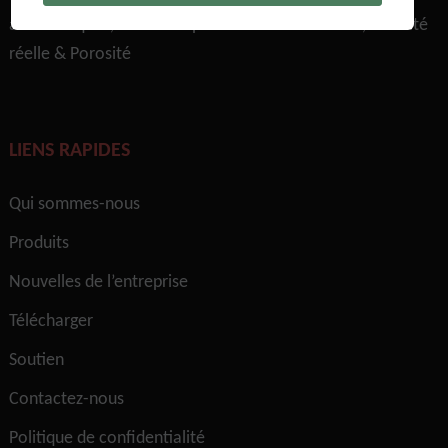
automatique，Taille des pores de la membrane，Densité
réelle & Porosité
LIENS RAPIDES
Qui sommes-nous
Produits
Nouvelles de l’entreprise
Télécharger
Soutien
Contactez-nous
Politique de confidentialité