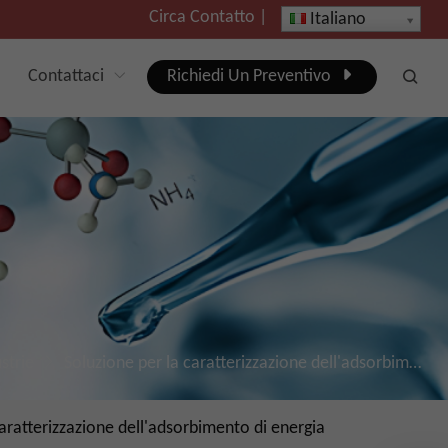
Circa
Contatto
|
Italiano
Contattaci
Richiedi Un Preventivo
strie
Soluzione per la caratterizzazione dell'adsorbimento in serie di membrane
aratterizzazione dell'adsorbimento di energia