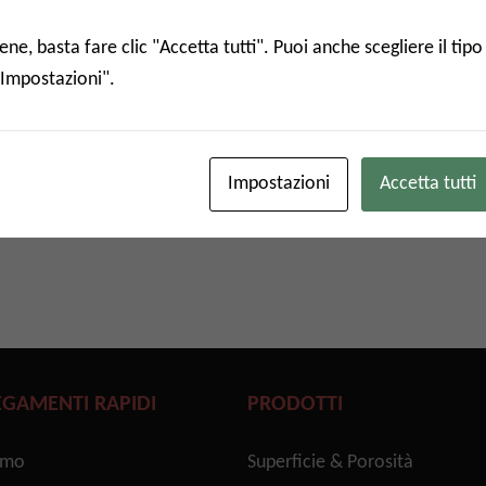
ne per la caratterizzazione
bimento in serie di membrane
e, basta fare clic "Accetta tutti". Puoi anche scegliere il tipo
izzazione dell'adsorbimento in
"Impostazioni".
 membrane così ...
 più
Impostazioni
Accetta tutti
EGAMENTI RAPIDI
PRODOTTI
amo
Superficie & Porosità