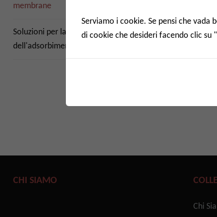
Soluzio
membrane
dell'adsor
Serviamo i cookie. Se pensi che vada ben
Caratter
Soluzioni per la caratterizzazione
di cookie che desideri facendo clic su 
serie di
dell'adsorbimento farmaceutico
Leggi di
CHI SIAMO
COLL
Chi Si