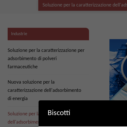
Soluzione per la caratterizzazione dell'
Industrie
Soluzione per la caratterizzazione per
adsorbimento di polveri
farmaceutiche
Nuova soluzione per la
caratterizzazione dell'adsorbimento
di energia
Soluzione
dell'ads
Biscotti
Soluzione per la caratterizzazione
2024-0
dell'adsorbimento in serie di