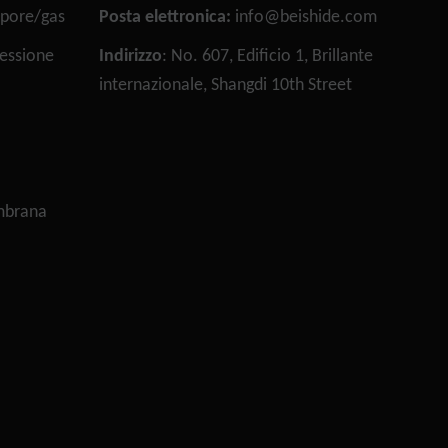
apore/gas
Posta elettronica:
info@beishide.com
ressione
Indirizzo
: No. 607, Edificio 1, Brillante
internazionale, Shangdi 10th Street
mbrana
Necessario
Questi cookie
non sono
facoltativi.
Sono necessari
per il
funzionamento
del sito web.