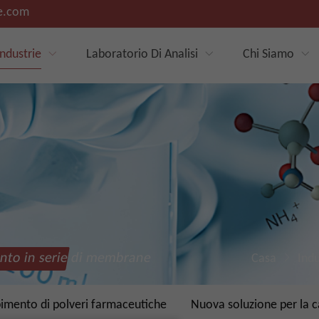
e.com
Industrie
Laboratorio Di Analisi
Chi Siamo
ento in serie di membrane
Casa
Indu
bimento di polveri farmaceutiche
Nuova soluzione per la c