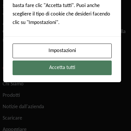
basta fare clic "Accetta tutti". Puoi anche
Superficie & Porosità，Assorbimento gravimetrico-
scegliere il tipo di cookie che desideri facendo
vapore/gas，Assorbimento di gas ad alta pressione，
clic su "Impostazioni".
Adsorbimento di gas corrosivi，Curva di sfondamento，
Chemisorbimento automatico，Dimensione dei pori della
membrana，Densità reale & Porosità
Impostazioni
Accetta tutti
COLLEGAMENTI RAPIDI
Chi Siamo
Prodotti
Notizie dall'azienda
Scaricare
Appoggiare