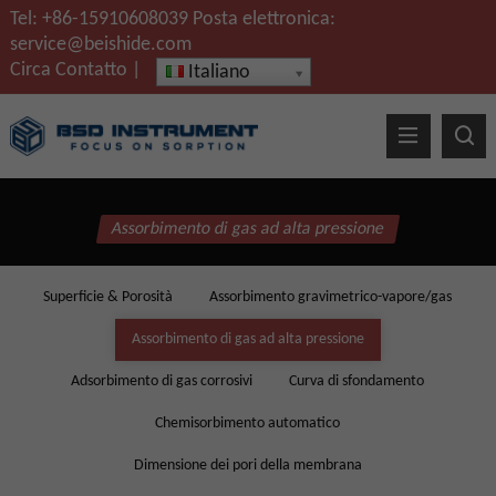
Tel:
+86-15910608039
Posta elettronica:
service@beishide.com
Circa
Contatto
|
Italiano
Assorbimento di gas ad alta pressione
Superficie & Porosità
Assorbimento gravimetrico-vapore/gas
Assorbimento di gas ad alta pressione
Adsorbimento di gas corrosivi
Curva di sfondamento
Chemisorbimento automatico
Dimensione dei pori della membrana