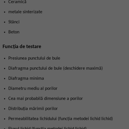
Ceramică
metale sinterizate
Stânci
Beton
Funcția de testare
Presiunea punctului de bule
Diafragma punctului de bule (deschidere maximă)
Diafragma minima
Diametru mediu al porilor
Cea mai probabilă dimensiune a porilor
Distribuția mărimii porilor
Permeabilitatea lichidului (funcția metodei lichid lichid)
Fluxul lichid (funcția metodei lichid lichid)