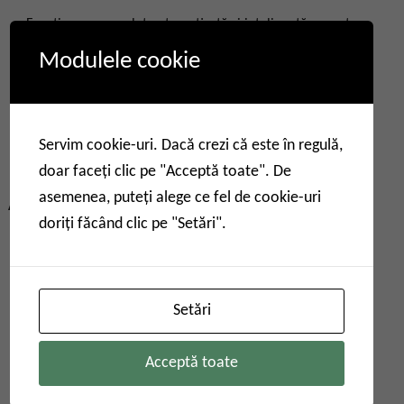
Funcționare complet automatizată și inteligentă, nu este
nevoie de prezență manuală, și prompturi prietenoase de
Modulele cookie
operare vocală umană；
Afișare și înregistrare detaliată a jurnalului de operare a
instrumentului, precise la secunde, cu înregistrări
Servim cookie-uri. Dacă crezi că este în regulă,
experimentale urmăribile pe parcursul întregului proces.
doar faceți clic pe "Acceptă toate". De
asemenea, puteți alege ce fel de cookie-uri
Avantaje tehnice
doriți făcând clic pe "Setări".
Setări
Acceptă toate