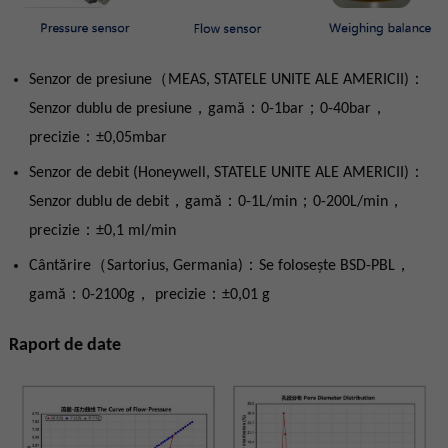
Senzor de presiune（MEAS, STATELE UNITE ALE AMERICII)：
Senzor dublu de presiune，gamă：0-1bar；0-40bar，
precizie：±0,05mbar
Senzor de debit (Honeywell, STATELE UNITE ALE AMERICII)：
Senzor dublu de debit，gamă：0-1L/min；0-200L/min，
precizie：±0,1 ml/min
Cântărire（Sartorius, Germania)：Se folosește BSD-PBL，
gamă：0-2100g， precizie：±0,01 g
Raport de date