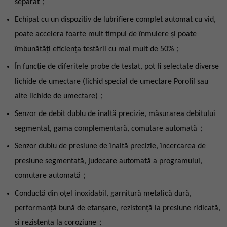
separat；
Echipat cu un dispozitiv de lubrifiere complet automat cu vid,
poate accelera foarte mult timpul de înmuiere și poate
îmbunătăți eficiența testării cu mai mult de 50%；
În funcție de diferitele probe de testat, pot fi selectate diverse
lichide de umectare (lichid special de umectare Porofil sau
alte lichide de umectare)；
Senzor de debit dublu de înaltă precizie, măsurarea debitului
segmentat, gama complementară, comutare automată；
Senzor dublu de presiune de înaltă precizie, încercarea de
presiune segmentată, judecare automată a programului,
comutare automată；
Conductă din oțel inoxidabil, garnitură metalică dură,
performanță bună de etanșare, rezistență la presiune ridicată,
si rezistenta la coroziune；