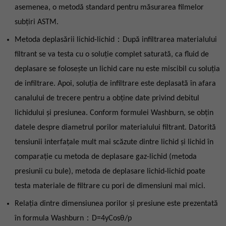
asemenea, o metodă standard pentru măsurarea filmelor
subțiri ASTM.
Metoda deplasării lichid-lichid：După infiltrarea materialului
filtrant se va testa cu o soluție complet saturată, ca fluid de
deplasare se folosește un lichid care nu este miscibil cu soluția
de infiltrare. Apoi, soluția de infiltrare este deplasată în afara
canalului de trecere pentru a obține date privind debitul
lichidului și presiunea. Conform formulei Washburn, se obțin
datele despre diametrul porilor materialului filtrant. Datorită
tensiunii interfațale mult mai scăzute dintre lichid și lichid în
comparație cu metoda de deplasare gaz-lichid (metoda
presiunii cu bule), metoda de deplasare lichid-lichid poate
testa materiale de filtrare cu pori de dimensiuni mai mici.
Relația dintre dimensiunea porilor și presiune este prezentată
în formula Washburn：D=4yCosθ/p