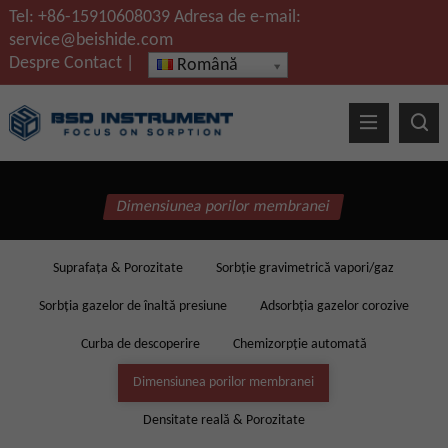
Tel:
+86-15910608039
Adresa de e-mail:
service@beishide.com
Despre
Contact
|
Română
Dimensiunea porilor membranei
Suprafaţa & Porozitate
Sorbție gravimetrică vapori/gaz
Sorbția gazelor de înaltă presiune
Adsorbția gazelor corozive
Curba de descoperire
Chemizorpție automată
Dimensiunea porilor membranei
Densitate reală & Porozitate