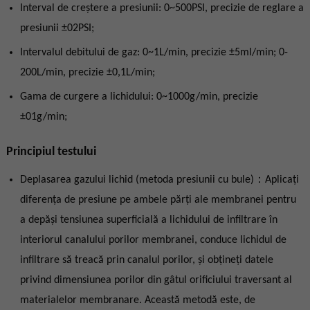
Interval de creștere a presiunii: 0~500PSI, precizie de reglare a
presiunii ±02PSI;
Intervalul debitului de gaz: 0~1L/min, precizie ±5ml/min; 0-
200L/min, precizie ±0,1L/min;
Gama de curgere a lichidului: 0~1000g/min, precizie
±01g/min;
Principiul testului
Deplasarea gazului lichid (metoda presiunii cu bule)：Aplicați
diferența de presiune pe ambele părți ale membranei pentru
a depăși tensiunea superficială a lichidului de infiltrare în
interiorul canalului porilor membranei, conduce lichidul de
infiltrare să treacă prin canalul porilor, și obțineți datele
privind dimensiunea porilor din gâtul orificiului traversant al
materialelor membranare. Această metodă este, de