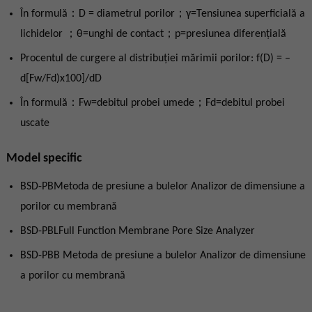
În formulă：D = diametrul porilor；γ=Tensiunea superficială a
lichidelor ；θ=unghi de contact；p=presiunea diferenţială
Procentul de curgere al distribuției mărimii porilor: f(D) = –
d[Fw/Fd)x100]/dD
În formulă：Fw=debitul probei umede；Fd=debitul probei
uscate
Model specific
BSD-PBMetoda de presiune a bulelor Analizor de dimensiune a
porilor cu membrană
BSD-PBLFull Function Membrane Pore Size Analyzer
BSD-PBB Metoda de presiune a bulelor Analizor de dimensiune
a porilor cu membrană