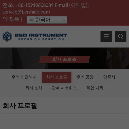
전화:
+86-15910608039
E-mail (이메일):
service@beishide.com
약
접촉
|
한국어
회사 프로필
우리에 관해서
회사 프로필
우리 공장
인증서
회사 소식
판매 네트워크
취업 기회
회사 프로필