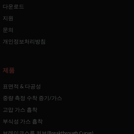
다운로드
지원
문의
개인정보처리방침
제품
표면적 & 다공성
중량 측정 수착 증기/가스
고압 가스 흡착
부식성 가스 흡착
브레이크스루 커브(Breakthrough Curve)