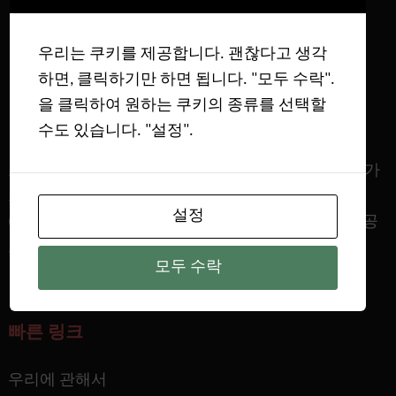
우리는 쿠키를 제공합니다. 괜찮다고 생각
하면, 클릭하기만 하면 됩니다. "모두 수락".
을 클릭하여 원하는 쿠키의 종류를 선택할
수도 있습니다. "설정".
표면적 & 다공성，중량 측정 수착 증기/가스，고압 가
스 흡착， 부식성 가스 흡착，브레이크스루 커브
설정
(Breakthrough Curve)，자동 화학 흡착，멤브레인 기공
크기，트루 밀도 & 다공성
모두 수락
빠른 링크
우리에 관해서