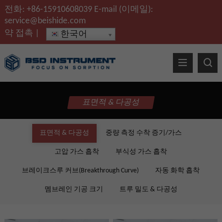
전화:
+86-15910608039
E-mail (이메일):
service@beishide.com
약
접촉
|
한국어
표면적 & 다공성
표면적 & 다공성
중량 측정 수착 증기/가스
고압 가스 흡착
부식성 가스 흡착
브레이크스루 커브(Breakthrough Curve)
자동 화학 흡착
멤브레인 기공 크기
트루 밀도 & 다공성