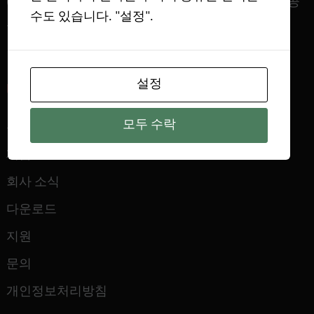
(Breakthrough Curve)，자동 화학 흡착，멤브레인 기공
수도 있습니다. "설정".
크기，트루 밀도 & 다공성
설정
빠른 링크
모두 수락
우리에 관해서
제품
회사 소식
다운로드
지원
문의
개인정보처리방침